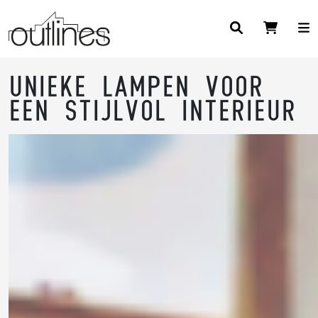
Unieke Lampen voor
een Stijlvol Interieur