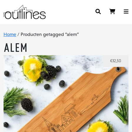
Home
/ Producten getagged “alem”
alem
€
32,50