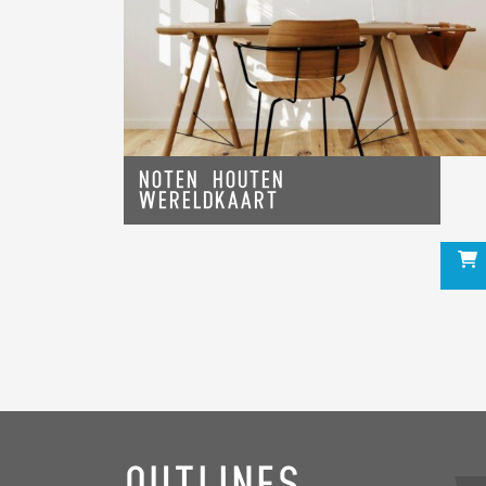
Noten houten
Wereldkaart
Outlines