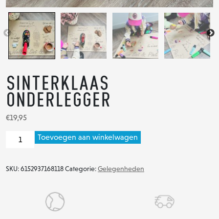
Sinterklaas
onderlegger
€
19,95
Sinterklaas
Toevoegen aan winkelwagen
onderlegger
aantal
SKU:
6152937168118
Categorie:
Gelegenheden