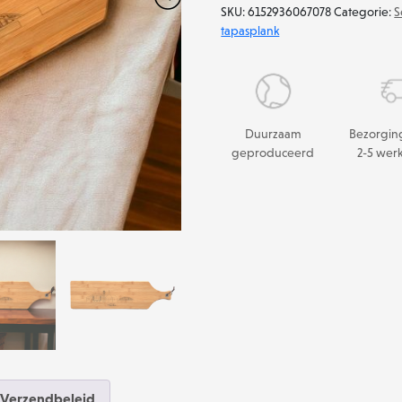
SKU:
6152936067078
Categorie:
S
van
tapasplank
Hedel
hervormde
kerk
aantal
Duurzaam
Bezorgin
geproduceerd
2-5 wer
Verzendbeleid