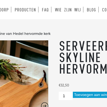
DORP
PRODUCTEN
FAQ
WIE ZIJN WIJ
BLOG
CO
line van Hedel hervormde kerk
Serveer
skyline
hervorm
€
32,50
Serveerplank
Toevoegen aan wi
met
skyline