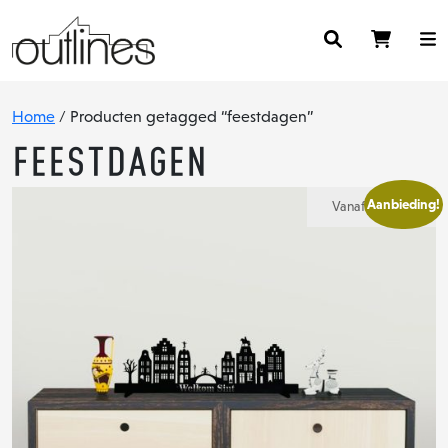
Home
/ Producten getagged “feestdagen”
feestdagen
Aanbieding!
Vanaf:
€
45,00