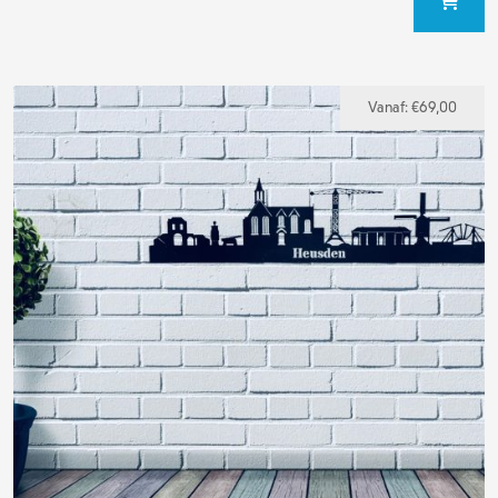
Vanaf:
€
69,00