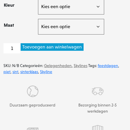
Kleur
Maat
Skyline
Toevoegen aan winkelwagen
van
Sinterklaas
SKU:
N/B
Categorieën:
Gelegenheden
,
Skylines
Tags:
feestdagen
,
aantal
piet
,
sint
,
sinterklaas
,
Skyline
Duurzaam geproduceerd
Bezorging binnen 2-5
werkdagen