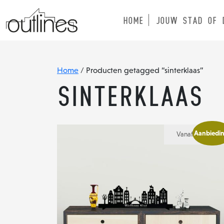
HOME
JOUW STAD OF 
Home
/ Producten getagged “sinterklaas”
sinterklaas
Aanbiedin
Vanaf:
€
45,00