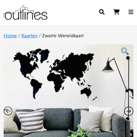
Home
/
Kaarten
/ Zwarte Wereldkaart