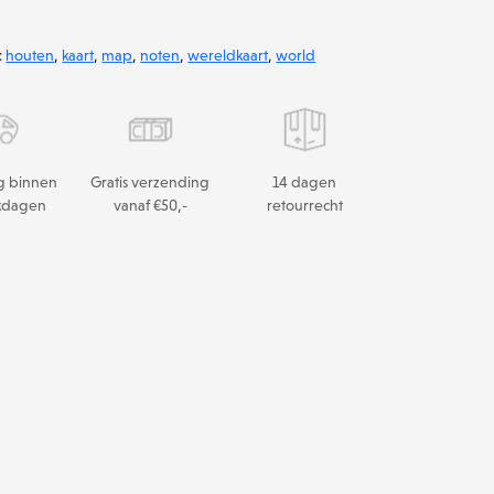
:
houten
,
kaart
,
map
,
noten
,
wereldkaart
,
world
g binnen
Gratis verzending
14 dagen
kdagen
vanaf €50,-
retourrecht