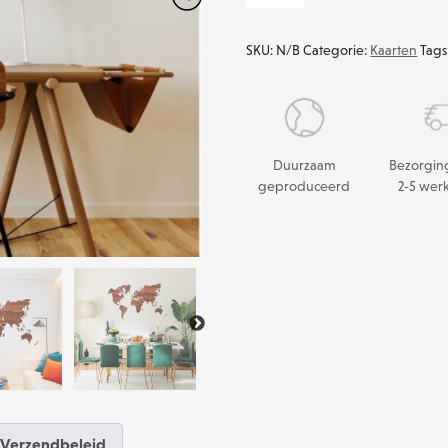
houten
Wereldkaart
SKU:
N/B
Categorie:
Kaarten
Tags
aantal
Duurzaam
Bezorgin
geproduceerd
2-5 wer
Verzendbeleid