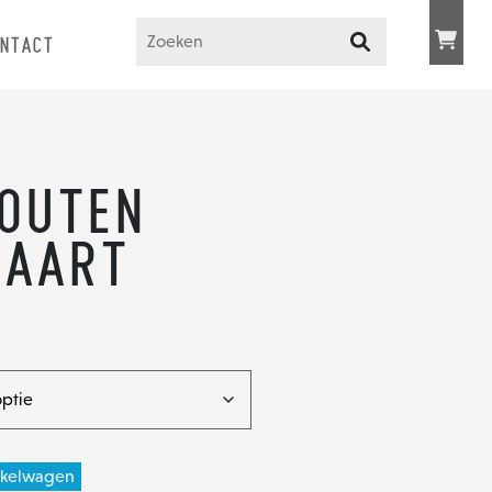
NTACT
outen
kaart
nkelwagen