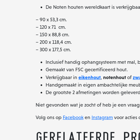
De Noten houten wereldkaart is verkrijgba
– 90 x 53,3 cm.
– 120 x 71 cm.
– 150 x 88,8 cm.
– 200 x 118,4 cm.
– 300 x 177,5 cm.
Inclusief handig ophangsysteem met mal, 
Gemaakt van FSC gecertificeerd hout.
eikenhout
notenhout
zw
Verkrijgbaar in
,
of
Handgemaakt in eigen ambachtelijke meub
De grootste 2 afmetingen worden geleverd m
Niet gevonden wat je zocht of heb je een vraa
Volg ons op
Facebook
en
Instagram
voor acties 
Gerelateerde pr