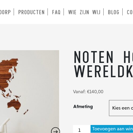
DORP
PRODUCTEN
FAQ
WIE ZIJN WIJ
BLOG
CO
Noten h
Wereld
Vanaf:
€
140,00
Afmeting
Noten
Toevoegen aan wi