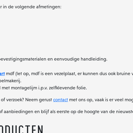
ar in de volgende afmetingen:
bevestigingsmaterialen en eenvoudige handleiding.
art
mdf (let op, mdf is een vezelplaat, er kunnen dus ook bruine ve
elmakerij.
et montagelijm i.p.v. zelfklevende folie.
g of verzoek? Neem gerust
contact
met ons op, vaak is er veel mog
of aanbiedingen en blijf als eerste op de hoogte van de nieuws
oducten